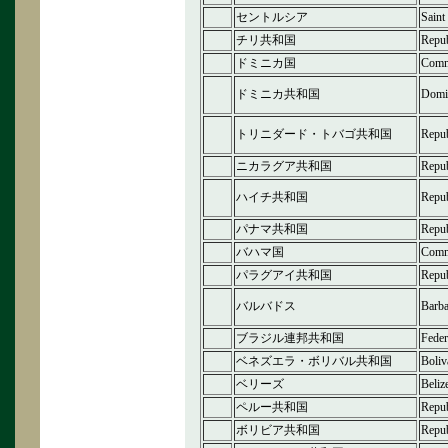
セントルシア
Saint
チリ共和国
Repub
ドミニカ国
Comm
ドミニカ共和国
Domin
トリニダード・トバゴ共和国
Repub
ニカラグア共和国
Repub
ハイチ共和国
Repub
パナマ共和国
Repub
バハマ国
Comm
パラグアイ共和国
Repub
バルバドス
Barb
ブラジル連邦共和国
Feder
ベネズエラ・ボリバル共和国
Boliv
ベリーズ
Beliz
ペルー共和国
Repub
ボリビア共和国
Repub