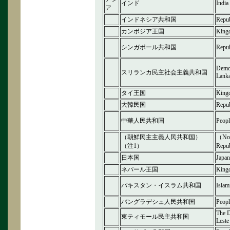
インド
India
ア
インドネシア共和国
Repub
カンボジア王国
King
シンガポール共和国
Repub
Democ
スリランカ民主社会主義共和国
Lank
タイ王国
Kingd
大韓民国
Repub
中華人民共和国
Peopl
（朝鮮民主主義人民共和国）
（Nor
（注1）
Repu
日本国
Japan
ネパール王国
King
パキスタン・イスラム共和国
Islam
バングラデシュ人民共和国
Peopl
The D
東ティモール民主共和国
Leste