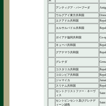
米
アンティグア・バーブーダ
Antig
ウルグアイ東方共和国
Orien
エクアドル共和国
Repub
エルサルバドル共和国
Repub
ガイアナ協同共和国
Co-op
キューバ共和国
Repub
グアテマラ共和国
Repub
グレナダ
Gren
コスタリカ共和国
Repub
コロンビア共和国
Repub
ジャマイカ
Jamai
スリナム共和国
Repub
セントクリストファー・ネーヴ
Saint
ィス
セントビンセント及びグレナデ
Saint
ィーン諸島