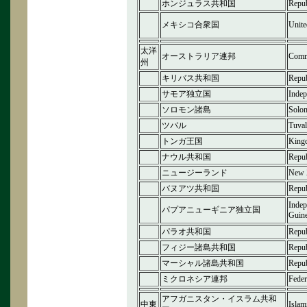
ホンジュラス共和国
Repub
メキシコ合衆国
Unite
太洋
オーストラリア連邦
Commo
州
キリバス共和国
Repub
サモア独立国
Indep
ソロモン諸島
Solom
ツバル
Tuva
トンガ王国
King
ナウル共和国
Repub
ニュージーランド
New 
バヌアツ共和国
Repub
Indep
パプアニューギニア独立国
Guin
パラオ共和国
Repub
フィジー諸島共和国
Repub
マーシャル諸島共和国
Repub
ミクロネシア連邦
Feder
アフガニスタン・イスラム共和
中東
Islam