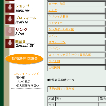
ガーナ共和国
カナダ
ギリシャ共和国
ジャマイカ
シンガポール共和国
スイス
スウェーデン
スペイン
スリ・ランカ民主社会主義共和国
タイ王国
大韓民国
このサイトについて
・著作権
■世界各国基礎データ
・リンク規定
・個人情報取り扱い
世界の国々（外務省）
地域
国名
英語
アジ