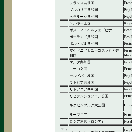
フランス共和国
Frenc
ブルガリア共和国
Repub
ベラルーシ共和国
Repub
ベルギー王国
King
ボスニア・ヘルツェゴビナ
Bosni
ポーランド共和国
Repub
ポルトガル共和国
Portu
マケドニア旧ユーゴスラビア共
Forme
Mace
和国
マルタ共和国
Repub
モナコ公国
Princ
モルドバ共和国
Repub
ラトビア共和国
Repub
リトアニア共和国
Repub
リヒテンシュタイン公国
Princ
ルクセンブルク大公国
Gran
ルーマニア
Roma
ロシア連邦（ロシア）
Russi
アフ
Peopl