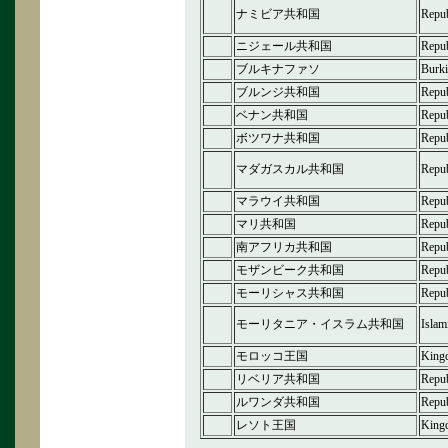
ナミビア共和国
Repub
ニジェール共和国
Repub
ブルキナファソ
Burki
ブルンジ共和国
Repub
ベナン共和国
Repub
ボツワナ共和国
Repub
マダガスカル共和国
Repub
マラウイ共和国
Repub
マリ共和国
Repub
南アフリカ共和国
Repub
モザンビーク共和国
Repu
モーリシャス共和国
Repub
モーリタニア・イスラム共和国
Islam
モロッコ王国
King
リベリア共和国
Repub
ルワンダ共和国
Repub
レソト王国
King