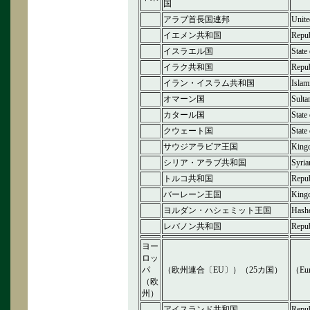
国
アラブ首長国連邦
Unite
イエメン共和国
Repub
イスラエル国
State 
イラク共和国
Repub
イラン・イスラム共和国
Islam
オマーン国
Sulta
カタール国
State
クウェート国
State
サウジアラビア王国
Kingd
シリア・アラブ共和国
Syria
トルコ共和国
Repub
バーレーン王国
King
ヨルダン・ハシェミット王国
Hash
レバノン共和国
Repub
ヨー
ロッ
パ
（欧州連合〔EU〕）（25カ国）
（Eur
（欧
州）
アイスランド共和国
Repub