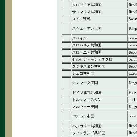
クロアチア共和国
Repub
サンマリノ共和国
Repub
スイス連邦
Swiss
スウェーデン王国
King
スペイン
Spain
スロバキア共和国
Slova
スロベニア共和国
Repub
セルビア・モンテネグロ
Serbi
タジキスタン共和国
Repub
チェコ共和国
Czech
デンマーク王国
King
ドイツ連邦共和国
Feder
トルクメニスタン
Turk
ノルウェー王国
King
バチカン市国
State
ハンガリー共和国
Repub
フィンランド共和国
Repub