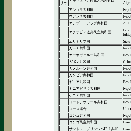
アルジェリア民主人民共和国
Alger
リカ
アンゴラ共和国
Repub
ウガンダ共和国
Repub
エジプト・アラブ共和国
Arab 
Feder
エチオピア連邦民主共和国
Ethio
エリトリア国
State 
ガーナ共和国
Repub
カーボヴェルデ共和国
Repub
ガボン共和国
Gabo
カメルーン共和国
Repub
ガンビア共和国
Repub
ギニア共和国
Repub
ギニアビサウ共和国
Repub
ケニア共和国
Repub
コートジボワール共和国
Repub
コモロ連合
Unio
コンゴ共和国
Repub
コンゴ民主共和国
Democ
サントメ・プリンシペ民主共和
Democ