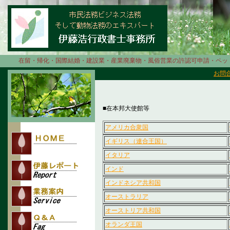
在留・帰化・国際結婚・建設業・産業廃棄物・風俗営業の許認可申請・ペットト
お問
※ 当ＨＰはリン
■在本邦大使館等
アメリカ合衆国
イギリス（連合王国）
イタリア
インド
インドネシア共和国
オーストラリア
オーストリア共和国
オランダ王国