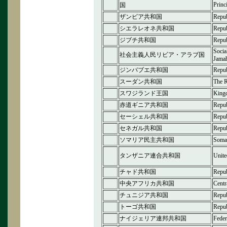
Princ
国
ザンビア共和国
Repub
シエラレオネ共和国
Repub
ジブチ共和国
Repub
Socia
社会主義人民リビア・アラブ国
Jamah
ジンバブエ共和国
Repub
スーダン共和国
The R
スワジランド王国
King
赤道ギニア共和国
Repub
セーシェル共和国
Repub
セネガル共和国
Repub
ソマリア民主共和国
Somal
タンザニア連合共和国
Unite
チャド共和国
Repub
中央アフリカ共和国
Centr
チュニジア共和国
Repub
トーゴ共和国
Repub
ナイジェリア連邦共和国
Feder