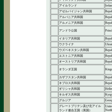
アイルランド
Irela
アゼルバイジャン共和国
Repub
アルバニア共和国
Repub
アルメニア共和国
Repub
アンドラ公国
Princ
イタリア共和国
Repub
ウクライナ
Ukra
ウズベキスタン共和国
Repub
エストニア共和国
Repub
オーストリア共和国
Repub
オランダ王国
Kingd
カザフスタン共和国
Repub
キプロス共和国
Repub
ギリシャ共和国
Helle
キルギス共和国
Kyrgy
グルジア
Geor
グレートブリテン及び北アイル
Unite
North
ランド連合王国（英国）