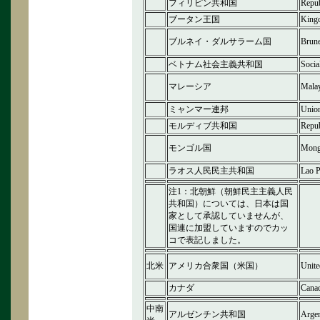
フィリピン共和国
Repub
ブータン王国
King
ブルネイ・ダルサラーム国
Brune
ベトナム社会主義共和国
Socia
マレーシア
Malay
ミャンマー連邦
Unio
モルディブ共和国
Repub
モンゴル国
Mong
ラオス人民民主共和国
Lao P
注1：北朝鮮（朝鮮民主主義人民
共和国）については、日本は国
家として承認していませんが、
国連に加盟していますのでカッ
コで表記しました。
北米
アメリカ合衆国（米国）
Unite
カナダ
Cana
中南
アルゼンチン共和国
Argen